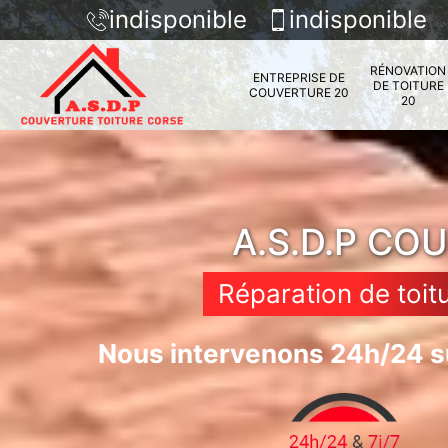
indisponible
indisponible
RÉNOVATION
ENTREPRISE DE
DE TOITURE
COUVERTURE 20
20
A.S.D.P CO
Réparation de toit
Nous intervenons 24h/24 su