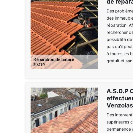
de répara
Des problèmes
des immeubles.
réparation. Af
rechercher de
possibilité d
pas qu'il peu
à toutes les 
gratuit et s
A.S.D.P C
effectuer
Venzolas
Des intervent
supérieures c
permanence ag