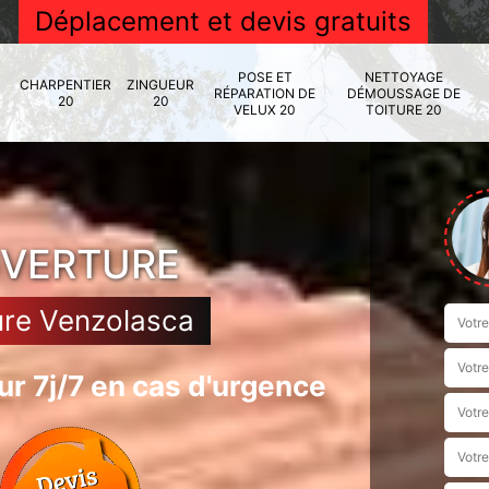
Déplacement et devis gratuits
POSE ET
NETTOYAGE
CHARPENTIER
ZINGUEUR
RÉPARATION DE
DÉMOUSSAGE DE
20
20
VELUX 20
TOITURE 20
UVERTURE
ure Venzolasca
r 7j/7 en cas d'urgence