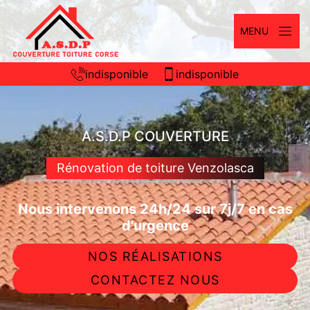
MENU
indisponible
indisponible
A.S.D.P COUVERTURE
Rénovation de toiture Venzolasca
Nous intervenons 24h/24 sur 7j/7 en cas
d'urgence
NOS RÉALISATIONS
CONTACTEZ NOUS