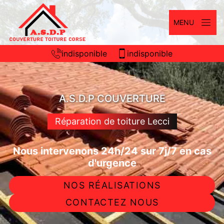
MENU
indisponible
indisponible
A.S.D.P COUVERTURE
Réparation de toiture Lecci
Nous intervenons 24h/24 sur 7j/7 en cas
d'urgence
NOS RÉALISATIONS
CONTACTEZ NOUS