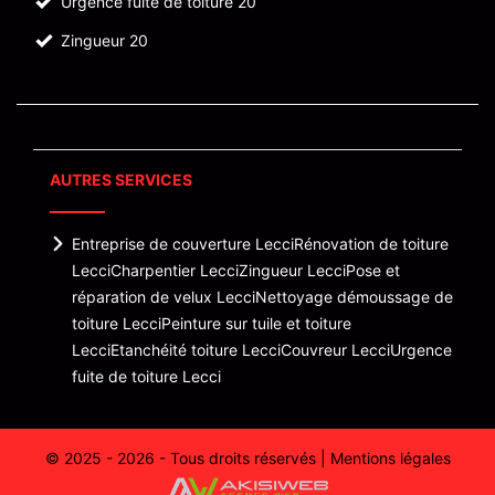
Urgence fuite de toiture 20
Zingueur 20
AUTRES SERVICES
Entreprise de couverture Lecci
Rénovation de toiture
Lecci
Charpentier Lecci
Zingueur Lecci
Pose et
réparation de velux Lecci
Nettoyage démoussage de
toiture Lecci
Peinture sur tuile et toiture
Lecci
Etanchéité toiture Lecci
Couvreur Lecci
Urgence
fuite de toiture Lecci
© 2025 - 2026 - Tous droits réservés |
Mentions légales