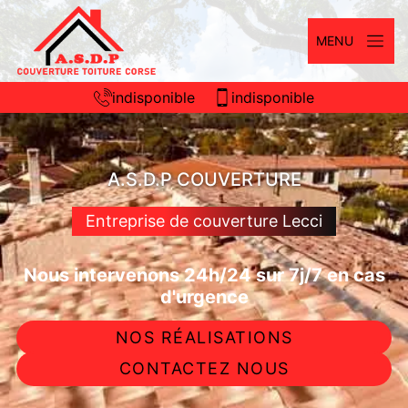
MENU
indisponible
indisponible
A.S.D.P COUVERTURE
Entreprise de couverture Lecci
Nous intervenons 24h/24 sur 7j/7 en cas
d'urgence
NOS RÉALISATIONS
CONTACTEZ NOUS