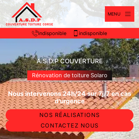
MENU
indisponible
indisponible
A.S.D.P COUVERTURE
Rénovation de toiture Solaro
Nous intervenons 24h/24 sur 7j/7 en cas
d'urgence
NOS RÉALISATIONS
CONTACTEZ NOUS