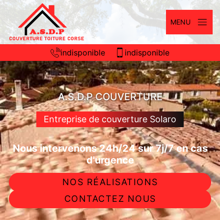
MENU
indisponible
indisponible
A.S.D.P COUVERTURE
Entreprise de couverture Solaro
Nous intervenons 24h/24 sur 7j/7 en cas
d'urgence
NOS RÉALISATIONS
CONTACTEZ NOUS