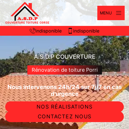
MENU
indisponible
indisponible
A.S.D.P COUVERTURE
Rénovation de toiture Porri
Nous intervenons 24h/24 sur 7j/7 en cas
d'urgence
NOS RÉALISATIONS
CONTACTEZ NOUS