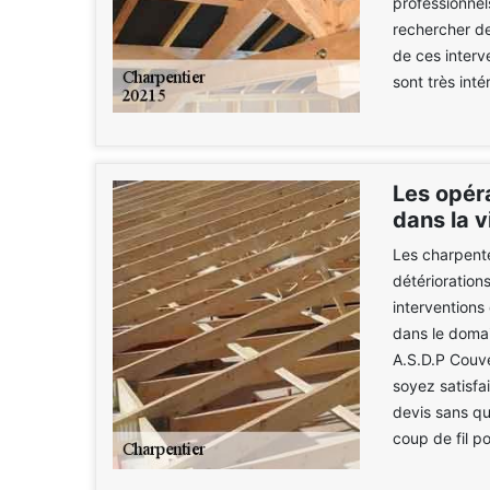
professionnel
rechercher de
de ces interve
sont très int
Les opér
dans la v
Les charpente
détérioration
interventions 
dans le domai
A.S.D.P Couve
soyez satisfai
devis sans qu'
coup de fil p