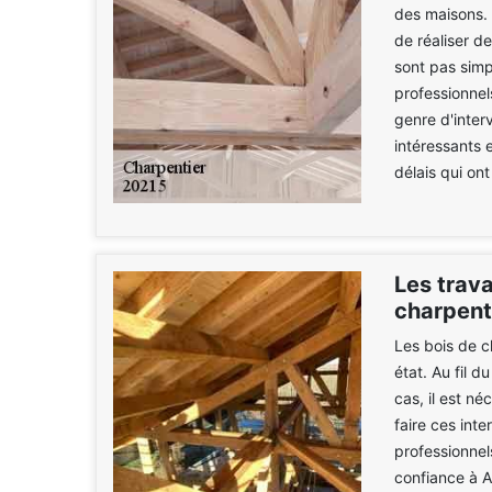
des maisons. I
de réaliser d
sont pas simp
professionnel
genre d'inter
intéressants e
délais qui ont
Les trav
charpente
Les bois de c
état. Au fil 
cas, il est n
faire ces inte
professionnel
confiance à A