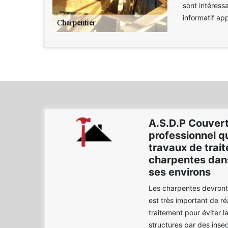
sont intéress
informatif ap
A.S.D.P Couvert
professionnel qu
travaux de trai
charpentes dans 
ses environs
Les charpentes devront ê
est très important de ré
traitement pour éviter l
structures par des inse