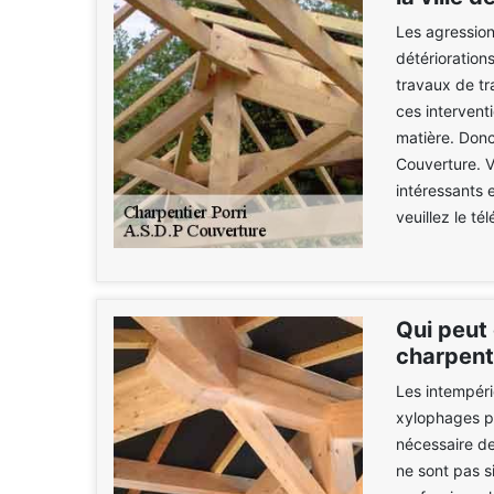
Les agression
détériorations
travaux de t
ces intervent
matière. Donc
Couverture. Ve
intéressants e
veuillez le t
Qui peut 
charpent
Les intempérie
xylophages pe
nécessaire de
ne sont pas s