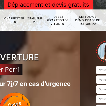
Déplacement et devis gratuits
POSE ET
NETTOYAGE
CHARPENTIER
ZINGUEUR
RÉPARATION DE
DÉMOUSSAGE DE
20
20
VELUX 20
TOITURE 20
UVERTURE
r Porri
r 7j/7 en cas d'urgence