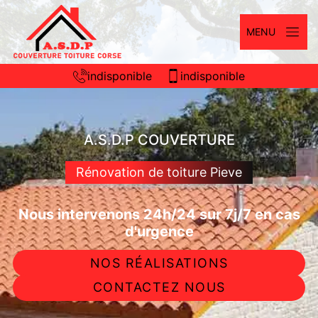
MENU
indisponible
indisponible
A.S.D.P COUVERTURE
Rénovation de toiture Pieve
Nous intervenons 24h/24 sur 7j/7 en cas
d'urgence
NOS RÉALISATIONS
CONTACTEZ NOUS