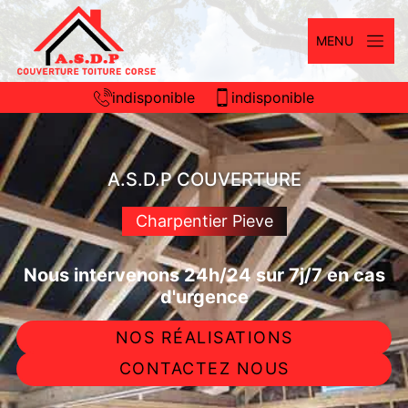
MENU
indisponible
indisponible
A.S.D.P COUVERTURE
Charpentier Pieve
Nous intervenons 24h/24 sur 7j/7 en cas
d'urgence
NOS RÉALISATIONS
CONTACTEZ NOUS