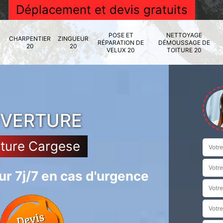
Déplacement et devis gratuits
POSE ET
NETTOYAGE
CHARPENTIER
ZINGUEUR
RÉPARATION DE
DÉMOUSSAGE DE
20
20
VELUX 20
TOITURE 20
UVERTURE
iture Cargese
r 7j/7 en cas d'urgence