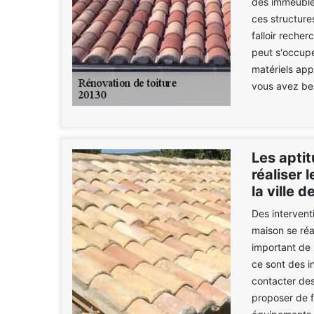
des immeubles
ces structure
falloir reche
peut s'occupe
matériels appr
vous avez beso
Les apti
réaliser 
la ville 
Des intervent
maison se réal
important de 
ce sont des in
contacter des
proposer de fa