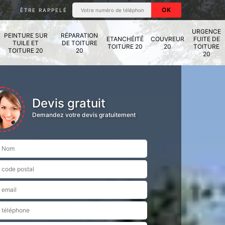
ÊTRE RAPPELÉ
URGENCE
PEINTURE SUR
RÉPARATION
ETANCHÉITÉ
COUVREUR
FUITE DE
TUILE ET
DE TOITURE
TOITURE 20
20
TOITURE
TOITURE 20
20
20
Devis gratuit
Demandez votre devis gratuitement