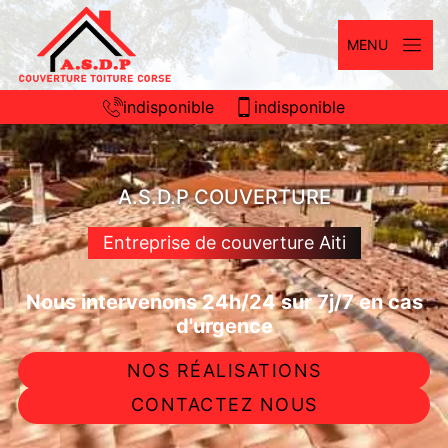
MENU
indisponible
indisponible
A.S.D.P COUVERTURE
Entreprise de couverture Aiti
Nous intervenons 24h/24 sur 7j/7 en cas
d'urgence
NOS RÉALISATIONS
CONTACTEZ NOUS