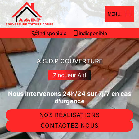
MENU
indisponible
indisponible
A.S.D.P COUVERTURE
Zingueur Aiti
Nous intervenons 24h/24 sur 7j/7 en cas
d'urgence
NOS RÉALISATIONS
CONTACTEZ NOUS