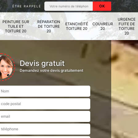
ÊTRE RAPPELÉ
URGENCE
PEINTURE SUR
RÉPARATION
ETANCHÉITÉ
COUVREUR
FUITE DE
TUILE ET
DE TOITURE
TOITURE 20
20
TOITURE
TOITURE 20
20
20
Devis gratuit
Demandez votre devis gratuitement