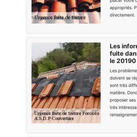
placer votre 
appropriés. P
directement.
Les infor
fuite dan
le 20190
Les problèmes
doivent se rég
sont très diff
matière. Donc
proposer ses 
très intéress
renseignement