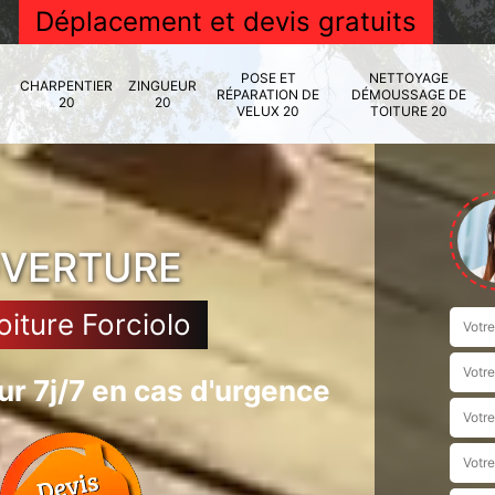
Déplacement et devis gratuits
POSE ET
NETTOYAGE
CHARPENTIER
ZINGUEUR
RÉPARATION DE
DÉMOUSSAGE DE
20
20
VELUX 20
TOITURE 20
UVERTURE
oiture Forciolo
r 7j/7 en cas d'urgence