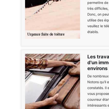
permettre de 
très difficile
Donc, on peut
utilise des éq
veuillez le té
établis.
Les trava
d'un imme
environs
De nombreux t
Notons qu'il 
constatés. Il 
vous proposer
couvreur étan
intéressants e