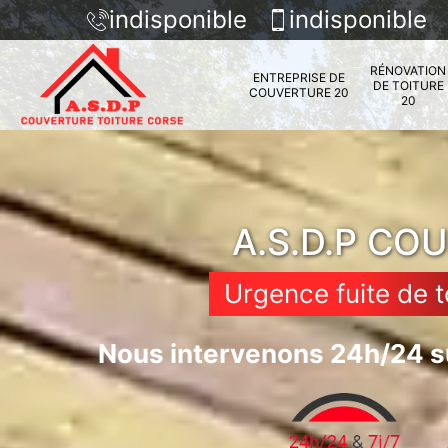
indisponible
indisponible
RÉNOVATION
ENTREPRISE DE
DE TOITURE
COUVERTURE 20
20
A.S.D.P CO
Urgence fuite de t
Nous intervenons 24h/24 su