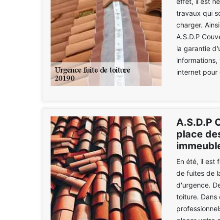
effet, il est
travaux qui s
charger. Ains
A.S.D.P Couve
la garantie d'
informations, 
internet pour
A.S.D.P 
place des
immeuble
En été, il es
de fuites de l
d'urgence. De
toiture. Dans
professionnel