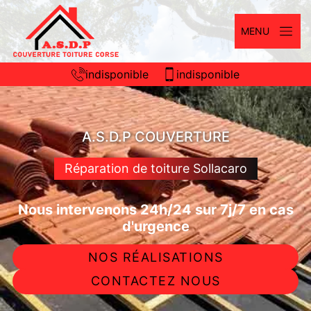
MENU
indisponible
indisponible
A.S.D.P COUVERTURE
Réparation de toiture Sollacaro
Nous intervenons 24h/24 sur 7j/7 en cas
d'urgence
NOS RÉALISATIONS
CONTACTEZ NOUS