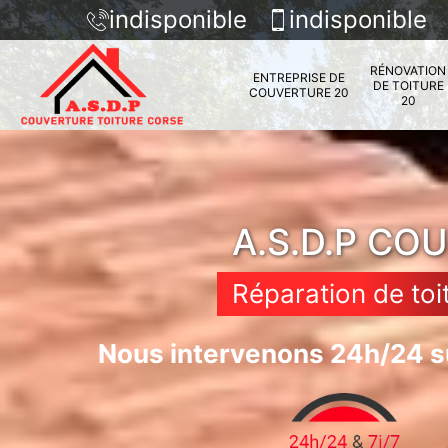
indisponible
indisponible
RÉNOVATION
ENTREPRISE DE
DE TOITURE
COUVERTURE 20
20
A.S.D.P CO
Réparation de toi
Nous intervenons 24h/24 su