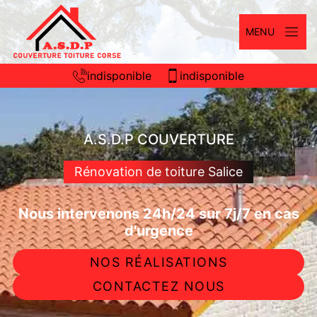
MENU
indisponible
indisponible
A.S.D.P COUVERTURE
Rénovation de toiture Salice
Nous intervenons 24h/24 sur 7j/7 en cas
d'urgence
NOS RÉALISATIONS
CONTACTEZ NOUS