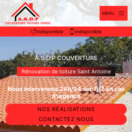
MENU
indisponible
indisponible
A.S.D.P COUVERTURE
Rénovation de toiture Saint Antoine
Nous intervenons 24h/24 sur 7j/7 en cas
d'urgence
NOS RÉALISATIONS
CONTACTEZ NOUS