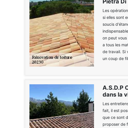
Pietra Di
Les opération
si elles sont
soucis d'étanc
indispensable
on peut vous 
a tous les ma
de travail. Si
un coup de fil
A.S.D.P C
dans la v
Les entretiens
fait, il est p
que ce sont d
proposer de f