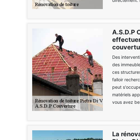
directement. 
A.S.D.P 
effectuer
couvertu
Des interventi
des immeubles
ces structure
falloir reche
peut s'occupe
matériels appr
vous avez beso
La rénova