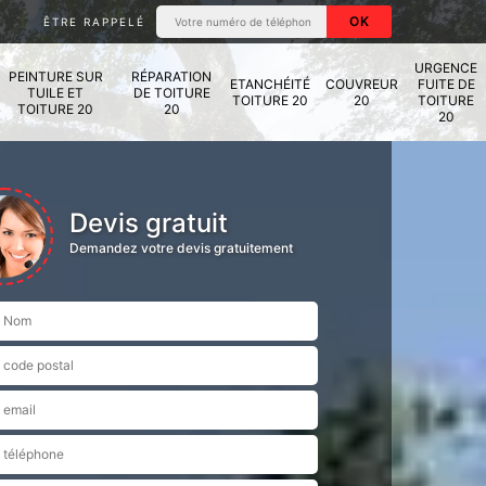
ÊTRE RAPPELÉ
URGENCE
PEINTURE SUR
RÉPARATION
ETANCHÉITÉ
COUVREUR
FUITE DE
TUILE ET
DE TOITURE
TOITURE 20
20
TOITURE
TOITURE 20
20
20
Devis gratuit
Demandez votre devis gratuitement