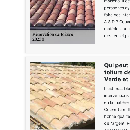
maisons. Il es
personnes ayan
faire ces int
A.S.D.P Couve
matériels pou
des renseigne
Qui peut 
toiture d
Verde et
Il est possible
interventions
en la matière
Couverture. Il
bonne qualité.
de l'argent. P