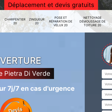
Déplacement et devis gratuits
POSE ET
NETTOYAGE
CHARPENTIER
ZINGUEUR
RÉPARATION DE
DÉMOUSSAGE DE
20
20
VELUX 20
TOITURE 20
UVERTURE
e Pietra Di Verde
r 7j/7 en cas d'urgence