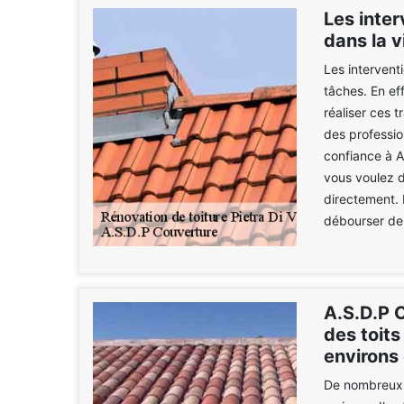
Les inter
dans la v
Les interventi
tâches. En eff
réaliser ces t
des professio
confiance à A
vous voulez d
directement. I
débourser de 
A.S.D.P C
des toits
environs
De nombreux t