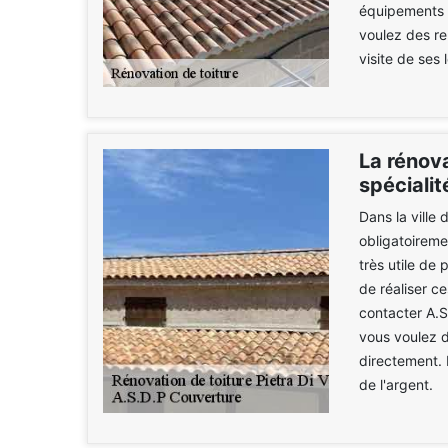
équipements a
voulez des r
visite de ses 
La rénova
spéciali
Dans la ville
obligatoiremen
très utile de
de réaliser c
contacter A.S
vous voulez d
directement. 
de l'argent.