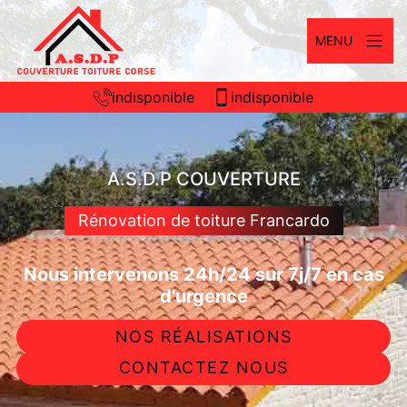
MENU
indisponible
indisponible
A.S.D.P COUVERTURE
Rénovation de toiture Francardo
Nous intervenons 24h/24 sur 7j/7 en cas
d'urgence
NOS RÉALISATIONS
CONTACTEZ NOUS