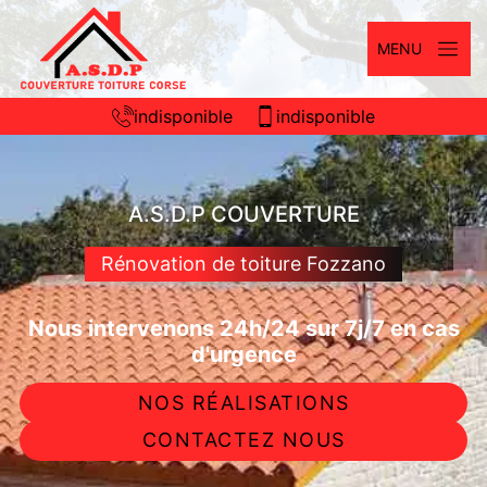
MENU
indisponible
indisponible
A.S.D.P COUVERTURE
Rénovation de toiture Fozzano
Nous intervenons 24h/24 sur 7j/7 en cas
d'urgence
NOS RÉALISATIONS
CONTACTEZ NOUS