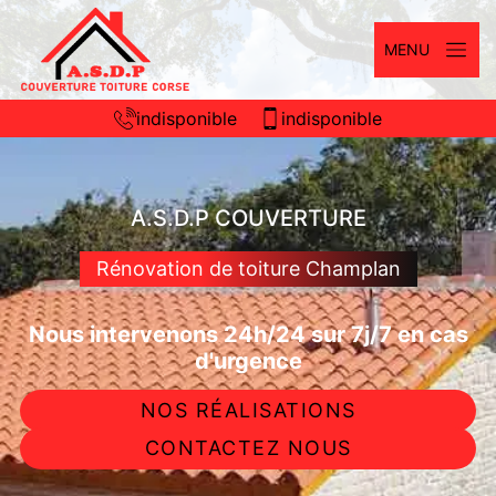
MENU
indisponible
indisponible
A.S.D.P COUVERTURE
Rénovation de toiture Champlan
Nous intervenons 24h/24 sur 7j/7 en cas
d'urgence
NOS RÉALISATIONS
CONTACTEZ NOUS