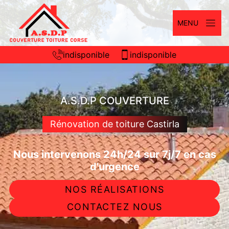
MENU
indisponible
indisponible
A.S.D.P COUVERTURE
Rénovation de toiture Castirla
Nous intervenons 24h/24 sur 7j/7 en cas
d'urgence
NOS RÉALISATIONS
CONTACTEZ NOUS