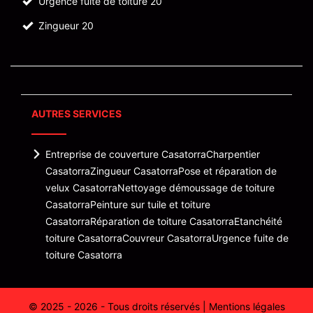
Urgence fuite de toiture 20
Zingueur 20
AUTRES SERVICES
Entreprise de couverture Casatorra
Charpentier
Casatorra
Zingueur Casatorra
Pose et réparation de
velux Casatorra
Nettoyage démoussage de toiture
Casatorra
Peinture sur tuile et toiture
Casatorra
Réparation de toiture Casatorra
Etanchéité
toiture Casatorra
Couvreur Casatorra
Urgence fuite de
toiture Casatorra
© 2025 - 2026 - Tous droits réservés |
Mentions légales