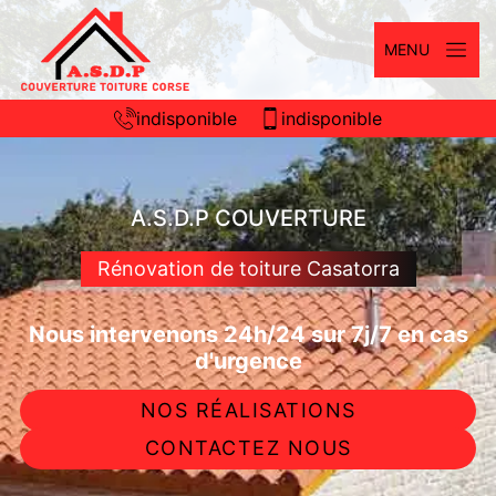
MENU
indisponible
indisponible
A.S.D.P COUVERTURE
Rénovation de toiture Casatorra
Nous intervenons 24h/24 sur 7j/7 en cas
d'urgence
NOS RÉALISATIONS
CONTACTEZ NOUS