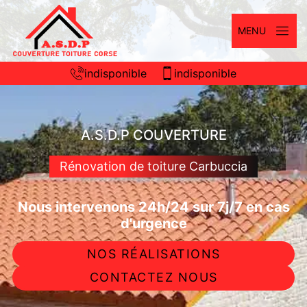
MENU
indisponible
indisponible
A.S.D.P COUVERTURE
Rénovation de toiture Carbuccia
Nous intervenons 24h/24 sur 7j/7 en cas
d'urgence
NOS RÉALISATIONS
CONTACTEZ NOUS