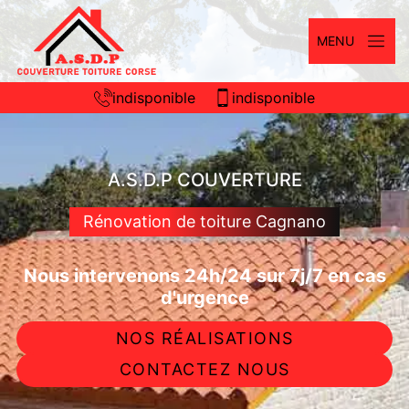
MENU
indisponible
indisponible
A.S.D.P COUVERTURE
Rénovation de toiture Cagnano
Nous intervenons 24h/24 sur 7j/7 en cas
d'urgence
NOS RÉALISATIONS
CONTACTEZ NOUS