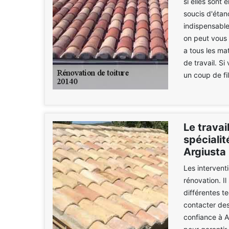
si elles sont
soucis d'étanc
indispensable
on peut vous 
a tous les ma
de travail. Si
un coup de fil
Le travai
spécialit
Argiusta 
Les interventi
rénovation. Il
différentes t
contacter des
confiance à A