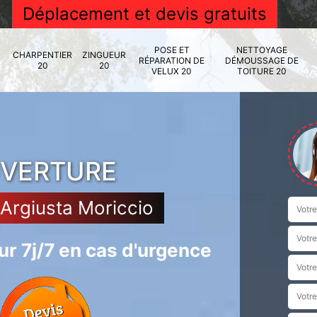
Déplacement et devis gratuits
POSE ET
NETTOYAGE
CHARPENTIER
ZINGUEUR
RÉPARATION DE
DÉMOUSSAGE DE
20
20
VELUX 20
TOITURE 20
UVERTURE
 Argiusta Moriccio
r 7j/7 en cas d'urgence