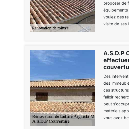
proposer de f
équipements a
voulez des r
visite de ses 
A.S.D.P 
effectuer
couvertu
Des interventi
des immeubles
ces structure
falloir reche
peut s'occupe
matériels appr
vous avez beso