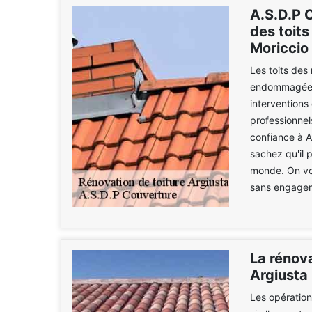
A.S.D.P 
des toits
Moriccio 
Les toits des
endommagées. 
interventions 
professionnel
confiance à A
sachez qu'il p
monde. On vou
sans engage
La rénova
Argiusta
Les opération