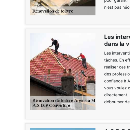
pour garantir 
n'est pas néc
Les inter
dans la v
Les interventi
tâches. En eff
réaliser ces t
des professio
confiance à A
vous voulez d
directement. I
débourser de 