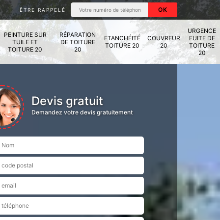
ÊTRE RAPPELÉ
URGENCE
PEINTURE SUR
RÉPARATION
ETANCHÉITÉ
COUVREUR
FUITE DE
TUILE ET
DE TOITURE
TOITURE 20
20
TOITURE
TOITURE 20
20
20
Devis gratuit
Demandez votre devis gratuitement