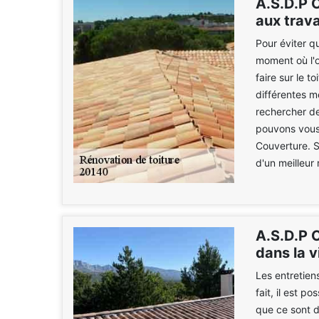
A.S.D.P C
aux trava
Pour éviter qu
moment où l'o
faire sur le 
différentes m
rechercher de
pouvons vous
Couverture. S
d'un meilleur 
A.S.D.P C
dans la v
Les entretiens
fait, il est p
que ce sont d