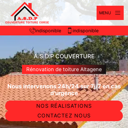
MENU
indisponible
indisponible
A.S.D.P COUVERTURE
Rénovation de toiture Altagene
Nous intervenons 24h/24 sur 7j/7 en cas
d'urgence
NOS RÉALISATIONS
CONTACTEZ NOUS