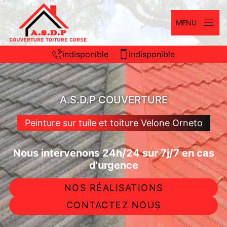
MENU
indisponible
indisponible
A.S.D.P COUVERTURE
Peinture sur tuile et toiture Velone Orneto
Nous intervenons 24h/24 sur 7j/7 en cas
d'urgence
NOS RÉALISATIONS
CONTACTEZ NOUS