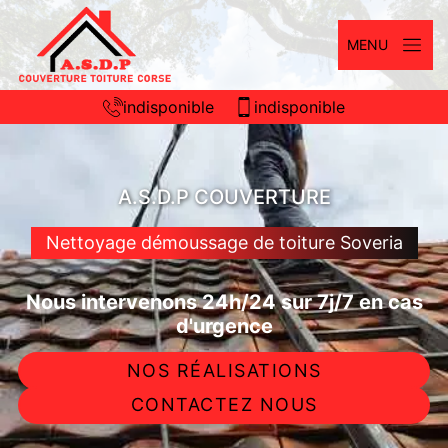
MENU
indisponible
indisponible
A.S.D.P COUVERTURE
Nettoyage démoussage de toiture Soveria
Nous intervenons 24h/24 sur 7j/7 en cas
d'urgence
NOS RÉALISATIONS
CONTACTEZ NOUS