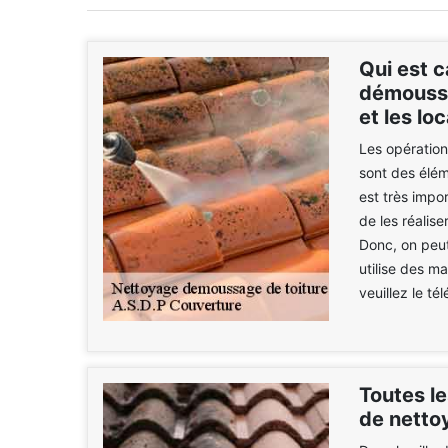
Qui est c
démoussag
et les lo
Les opération
sont des élém
est très impo
de les réalise
Donc, on peut
utilise des m
veuillez le té
Toutes le
de netto