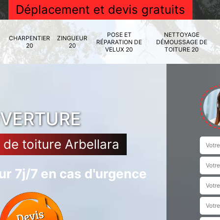
Déplacement et devis gratuits
POSE ET
NETTOYAGE
CHARPENTIER
ZINGUEUR
RÉPARATION DE
DÉMOUSSAGE DE
20
20
VELUX 20
TOITURE 20
UVERTURE
e toiture Arbellara
r 7j/7 en cas d'urgence