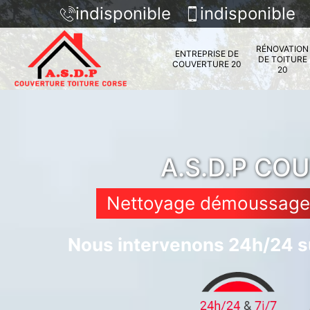
indisponible
indisponible
RÉNOVATION
ENTREPRISE DE
DE TOITURE
COUVERTURE 20
20
A.S.D.P CO
Nettoyage démoussage d
Nous intervenons 24h/24 su