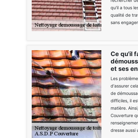
rechercher de
qu'il a tous 
qualité de tra
sans engage
Ce qu'il 
démoussag
et ses en
Les problèmes
d'assurer cel
de démoussage
difficiles, il
matière. Ains
Couverture qui
renseignement
dresse aussi 