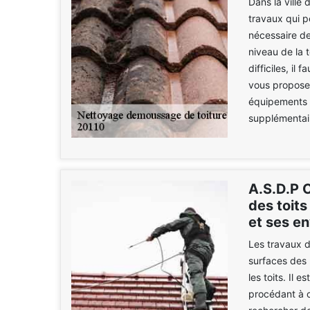
Dans la ville 
travaux qui pe
nécessaire d
niveau de la t
difficiles, il
vous proposer
équipements 
supplémentair
A.S.D.P 
des toit
et ses en
Les travaux d
surfaces des 
les toits. Il 
procédant à c