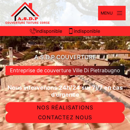
MENU
indisponible
indisponible
A.S.D.P COUVERTURE
Entreprise de couverture Ville Di Pietrabugno
Nous intervenons 24h/24 sur 7j/7 en cas
d'urgence
NOS RÉALISATIONS
CONTACTEZ NOUS