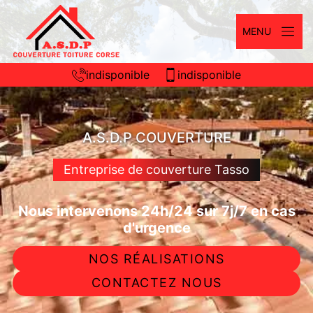
MENU
indisponible
indisponible
A.S.D.P COUVERTURE
Entreprise de couverture Tasso
Nous intervenons 24h/24 sur 7j/7 en cas
d'urgence
NOS RÉALISATIONS
CONTACTEZ NOUS