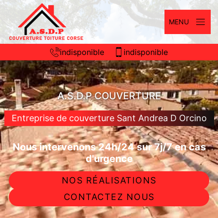
MENU
indisponible
indisponible
A.S.D.P COUVERTURE
Entreprise de couverture Sant Andrea D Orcino
Nous intervenons 24h/24 sur 7j/7 en cas
d'urgence
NOS RÉALISATIONS
CONTACTEZ NOUS