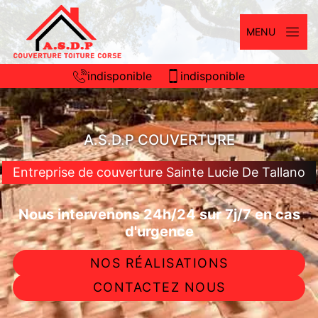
MENU
indisponible
indisponible
A.S.D.P COUVERTURE
Entreprise de couverture Sainte Lucie De Tallano
Nous intervenons 24h/24 sur 7j/7 en cas
d'urgence
NOS RÉALISATIONS
CONTACTEZ NOUS