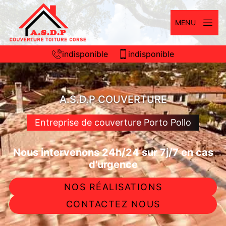
MENU
indisponible
indisponible
A.S.D.P COUVERTURE
Entreprise de couverture Porto Pollo
Nous intervenons 24h/24 sur 7j/7 en cas
d'urgence
NOS RÉALISATIONS
CONTACTEZ NOUS