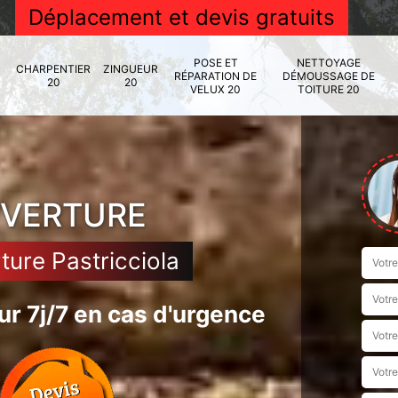
Déplacement et devis gratuits
POSE ET
NETTOYAGE
CHARPENTIER
ZINGUEUR
RÉPARATION DE
DÉMOUSSAGE DE
20
20
VELUX 20
TOITURE 20
UVERTURE
ture Pastricciola
r 7j/7 en cas d'urgence