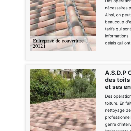
Des opération
nécessaires p
Ainsi, on peu
beaucoup d'ex
tarifs qui son
informations, 
délais qui ont
A.S.D.P 
des toits
et ses en
Des opération
toiture. En fa
nettoyage de 
professionnel
genre d'inter