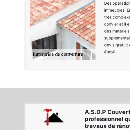
Des opération
immeubles. En 
très complexe
convier et il 
des matériels
supplémentair
devis gratuit 
établi.
A.S.D.P Couvert
professionnel qu
travaux de réno