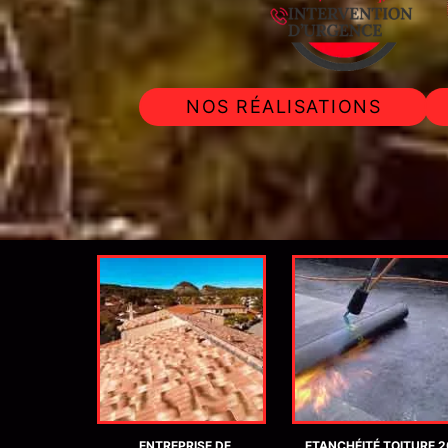
NOS RÉALISATIONS
ISE DE
ETANCHÉITÉ TOITURE 20
NETTOYAGE DÉMOUSSA