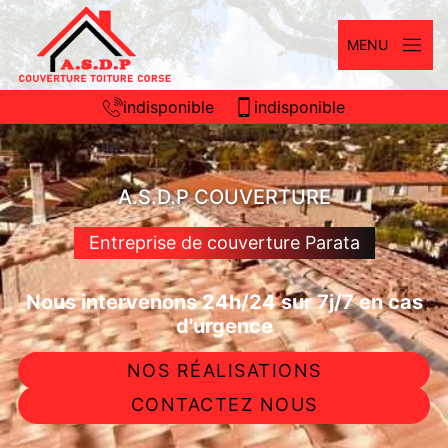
MENU
indisponible
indisponible
A.S.D.P COUVERTURE
Entreprise de couverture Parata
Nous intervenons 24h/24 sur 7j/7 en cas
d'urgence
NOS RÉALISATIONS
CONTACTEZ NOUS