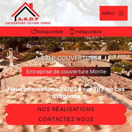
MENU
indisponible
indisponible
A.S.D.P COUVERTURE
Entreprise de couverture Monte
Nous intervenons 24h/24 sur 7j/7 en cas
d'urgence
NOS RÉALISATIONS
CONTACTEZ NOUS