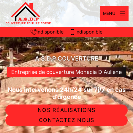
MENU
indisponible
indisponible
A.S.D.P COUVERTURE
Entreprise de couverture Monacia D Aullene
Nous intervenons 24h/24 sur 7j/7 en cas
d'urgence
NOS RÉALISATIONS
CONTACTEZ NOUS