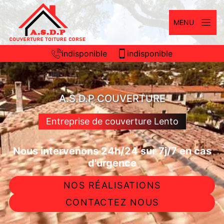
MENU
indisponible
indisponible
A.S.D.P COUVERTURE
Entreprise de couverture Lento
Nous intervenons 24h/24 sur 7j/7 en cas
d'urgence
NOS RÉALISATIONS
CONTACTEZ NOUS