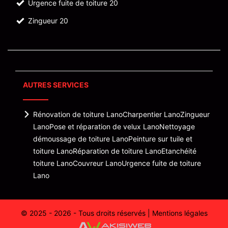
Urgence fuite de toiture 20
Zingueur 20
AUTRES SERVICES
Rénovation de toiture Lano
Charpentier Lano
Zingueur
Lano
Pose et réparation de velux Lano
Nettoyage
démoussage de toiture Lano
Peinture sur tuile et
toiture Lano
Réparation de toiture Lano
Etanchéité
toiture Lano
Couvreur Lano
Urgence fuite de toiture
Lano
© 2025 - 2026 - Tous droits réservés |
Mentions légales