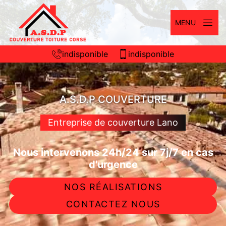
MENU
indisponible
indisponible
A.S.D.P COUVERTURE
Entreprise de couverture Lano
Nous intervenons 24h/24 sur 7j/7 en cas
d'urgence
NOS RÉALISATIONS
CONTACTEZ NOUS