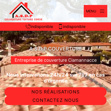
MENU
indisponible
indisponible
A.S.D.P COUVERTURE
Entreprise de couverture Ciamannacce
Nous intervenons 24h/24 sur 7j/7 en cas
d'urgence
NOS RÉALISATIONS
CONTACTEZ NOUS