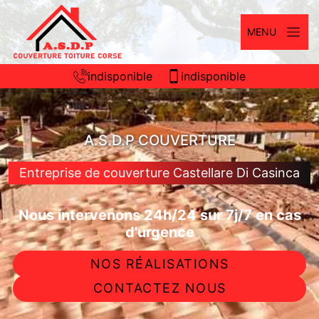
MENU
indisponible
indisponible
A.S.D.P COUVERTURE
Entreprise de couverture Castellare Di Casinca
Nous intervenons 24h/24 sur 7j/7 en cas
d'urgence
NOS RÉALISATIONS
CONTACTEZ NOUS