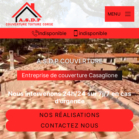
MENU
indisponible
indisponible
A.S.D.P COUVERTURE
Entreprise de couverture Casaglione
Nous intervenons 24h/24 sur 7j/7 en cas
d'urgence
NOS RÉALISATIONS
CONTACTEZ NOUS