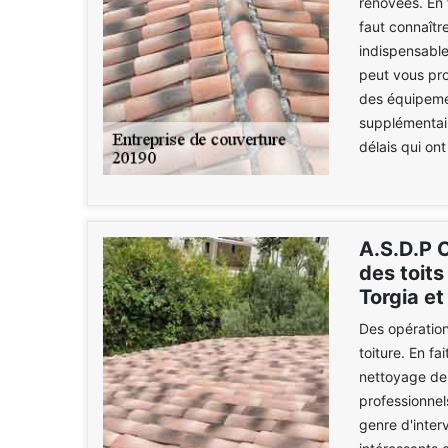
rénovées. En f
faut connaître
indispensable
peut vous pro
des équipeme
supplémentair
délais qui ont
A.S.D.P 
des toits
Torgia et
Des opération
toiture. En fa
nettoyage de 
professionnel
genre d'inter