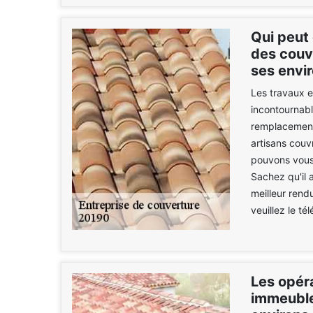
Qui peut
des couv
ses envir
Les travaux e
incontournable
remplacement 
artisans couv
pouvons vous 
Sachez qu'il 
meilleur rend
veuillez le t
Les opér
immeuble 