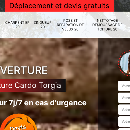
Déplacement et devis gratuits
POSE ET
NETTOYAGE
CHARPENTIER
ZINGUEUR
RÉPARATION DE
DÉMOUSSAGE DE
20
20
VELUX 20
TOITURE 20
UVERTURE
ture Cardo Torgia
r 7j/7 en cas d'urgence