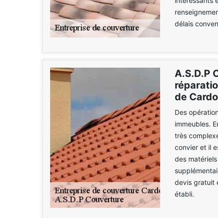
intéressants 
renseignement
délais conven
A.S.D.P C
réparatio
de Cardo 
Des opération
immeubles. En 
très complexe
convier et il 
des matériels
supplémentair
devis gratuit 
établi.