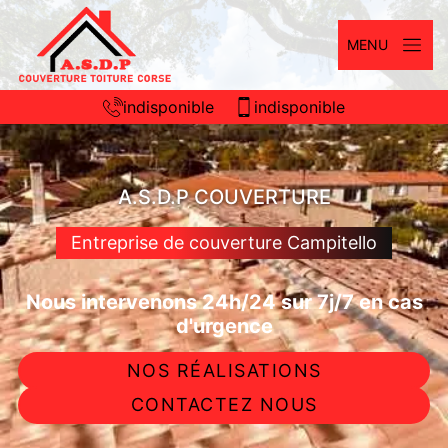
MENU
indisponible
indisponible
A.S.D.P COUVERTURE
Entreprise de couverture Campitello
Nous intervenons 24h/24 sur 7j/7 en cas
d'urgence
NOS RÉALISATIONS
CONTACTEZ NOUS