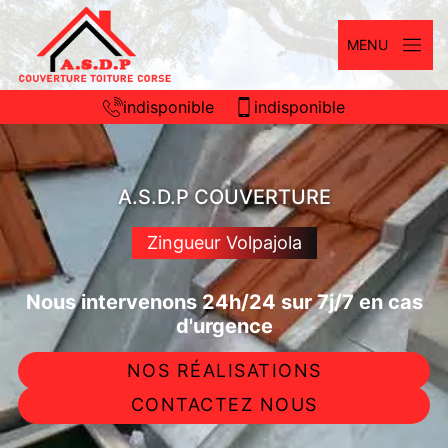
MENU
indisponible
indisponible
A.S.D.P COUVERTURE
Zingueur Volpajola
Nous intervenons 24h/24 sur 7j/7 en cas
d'urgence
NOS RÉALISATIONS
CONTACTEZ NOUS