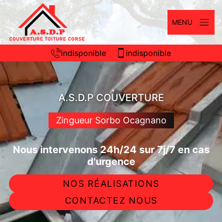
MENU
indisponible
indisponible
A.S.D.P COUVERTURE
Zingueur Sorbo Ocagnano
Nous intervenons 24h/24 sur 7j/7 en cas
d'urgence
NOS RÉALISATIONS
CONTACTEZ NOUS