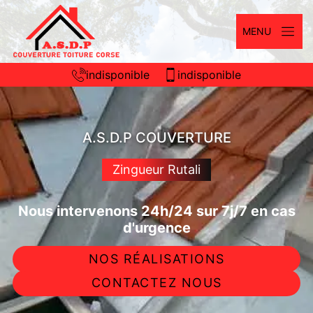
MENU
indisponible
indisponible
A.S.D.P COUVERTURE
Zingueur Rutali
Nous intervenons 24h/24 sur 7j/7 en cas
d'urgence
NOS RÉALISATIONS
CONTACTEZ NOUS